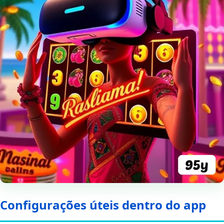
Configurações úteis dentro do app