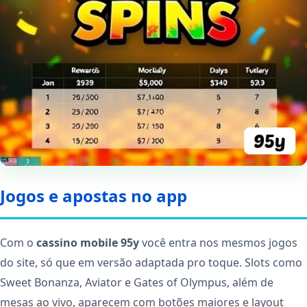
Jogos e apostas no app
Com o
cassino mobile 95y
você entra nos mesmos jogos
do site, só que em versão adaptada pro toque. Slots como
Sweet Bonanza, Aviator e Gates of Olympus, além de
mesas ao vivo, aparecem com botões maiores e layout