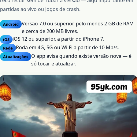
reconectar sem derrubar a sessão — algo importante em
partidas ao vivo ou jogos de crash.
Versão 7.0 ou superior, pelo menos 2 GB de RAM
Android
e cerca de 200 MB livres.
iOS 12 ou superior, a partir do iPhone 7.
iOS
Roda em 4G, 5G ou Wi‑Fi a partir de 10 Mb/s.
Rede
O app avisa quando existe versão nova — é
Atualizações
só tocar e atualizar.