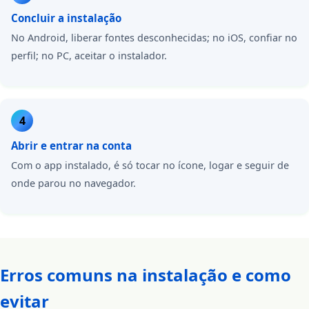
Concluir a instalação
No Android, liberar fontes desconhecidas; no iOS, confiar no
perfil; no PC, aceitar o instalador.
4
Abrir e entrar na conta
Com o app instalado, é só tocar no ícone, logar e seguir de
onde parou no navegador.
Erros comuns na instalação e como
evitar