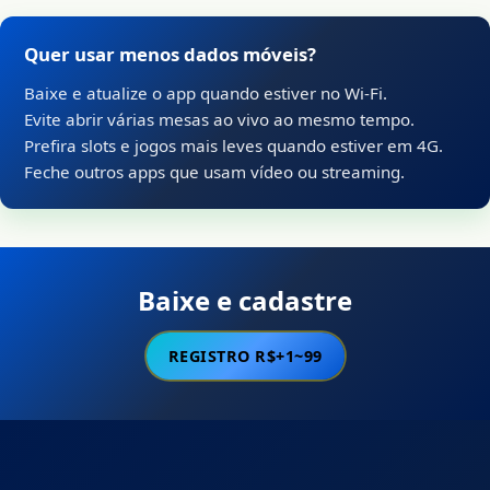
Quer usar menos dados móveis?
Baixe e atualize o app quando estiver no Wi‑Fi.
Evite abrir várias mesas ao vivo ao mesmo tempo.
Prefira slots e jogos mais leves quando estiver em 4G.
Feche outros apps que usam vídeo ou streaming.
Baixe e cadastre
REGISTRO R$+1~99