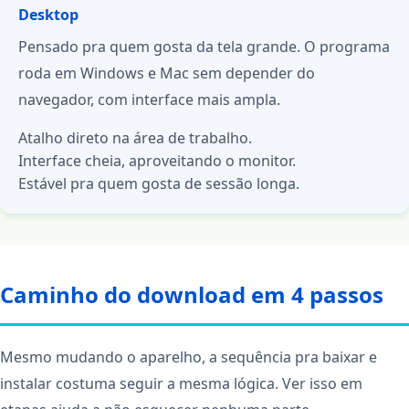
Desktop
Pensado pra quem gosta da tela grande. O programa
roda em Windows e Mac sem depender do
navegador, com interface mais ampla.
Atalho direto na área de trabalho.
Interface cheia, aproveitando o monitor.
Estável pra quem gosta de sessão longa.
Caminho do download em 4 passos
Mesmo mudando o aparelho, a sequência pra baixar e
instalar costuma seguir a mesma lógica. Ver isso em