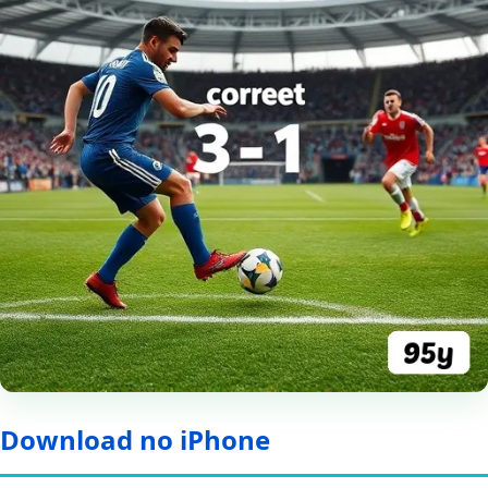
Download no iPhone