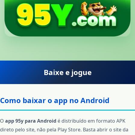
Baixe e jogue
Como baixar o app no Android
O
app 95y para Android
é distribuído em formato APK
direto pelo site, não pela Play Store. Basta abrir o site da