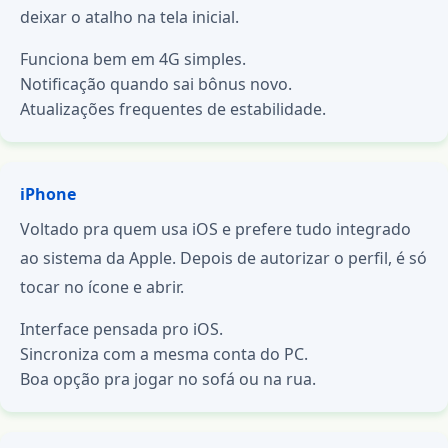
deixar o atalho na tela inicial.
Funciona bem em 4G simples.
Notificação quando sai bônus novo.
Atualizações frequentes de estabilidade.
iPhone
Voltado pra quem usa iOS e prefere tudo integrado
ao sistema da Apple. Depois de autorizar o perfil, é só
tocar no ícone e abrir.
Interface pensada pro iOS.
Sincroniza com a mesma conta do PC.
Boa opção pra jogar no sofá ou na rua.