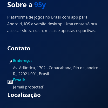
Sobre a
95y
Plataforma de jogos no Brasil com app para
Android, iOS e versão desktop. Uma conta só pra
acessar slots, crash, mesas e apostas esportivas.
Contato
Endereço:
📍
Av. Atlântica, 1702 - Copacabana, Rio de Janeiro -
RJ, 22021-001, Brasil
Email:
📧
[email protected]
Localização