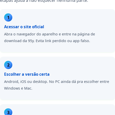
etapas ajuda a não esquecer nenhuma parte.
1
Acessar o site oficial
Abra o navegador do aparelho e entre na página de
download da 95y. Evita link perdido ou app falso.
2
Escolher a versão certa
Android, iOS ou desktop. No PC ainda dá pra escolher entre
Windows e Mac.
3