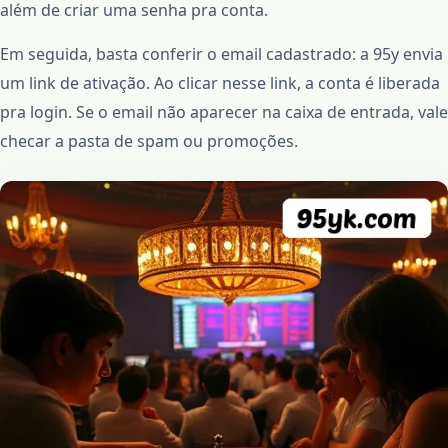
além de criar uma senha pra conta.
Em seguida, basta conferir o email cadastrado: a 95y envia
um link de ativação. Ao clicar nesse link, a conta é liberada
pra login. Se o email não aparecer na caixa de entrada, vale
checar a pasta de spam ou promoções.