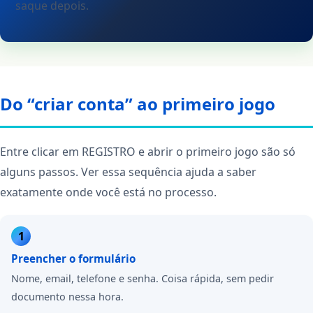
saque depois.
Do “criar conta” ao primeiro jogo
Entre clicar em REGISTRO e abrir o primeiro jogo são só
alguns passos. Ver essa sequência ajuda a saber
exatamente onde você está no processo.
1
Preencher o formulário
Nome, email, telefone e senha. Coisa rápida, sem pedir
documento nessa hora.