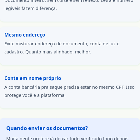
Documento inteiro, sem corte e sem reflexo. Letra e número
legíveis fazem diferença.
Mesmo endereço
Evite misturar endereço de documento, conta de luz e
cadastro. Quanto mais alinhado, melhor.
Conta em nome próprio
A conta bancária pra saque precisa estar no mesmo CPF. Isso
protege você e a plataforma.
Quando enviar os documentos?
Muita gente prefere já deixar tudo verificado logo depois