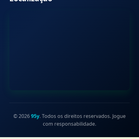
© 2026
95y
. Todos os direitos reservados. Jogue
com responsabilidade.