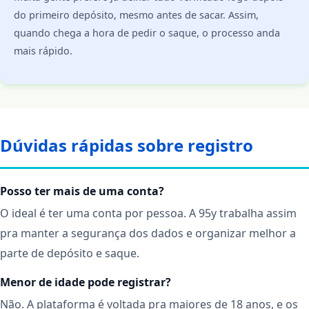
do primeiro depósito, mesmo antes de sacar. Assim,
quando chega a hora de pedir o saque, o processo anda
mais rápido.
Dúvidas rápidas sobre registro
Posso ter mais de uma conta?
O ideal é ter uma conta por pessoa. A 95y trabalha assim
pra manter a segurança dos dados e organizar melhor a
parte de depósito e saque.
Menor de idade pode registrar?
Não. A plataforma é voltada pra maiores de 18 anos, e os