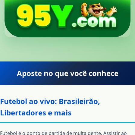
Aposte no que você conhece
Futebol ao vivo: Brasileirão,
Libertadores e mais
Futebol é o ponto de partida de muita gente. Assistir ao