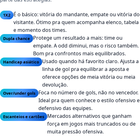
É o básico: vitória do mandante, empate ou vitória do
1X2
visitante. Ótimo pra quem acompanha elenco, tabela
e momento dos times.
Protege um resultado a mais: time ou
Dupla chance
empate. A odd diminui, mas o risco também.
Bom pra confrontos mais equilibrados.
Usado quando há favorito claro. Ajusta a
Handicap asiático
linha de gol pra equilibrar a aposta e
oferece opções de meia vitória ou meia
devolução.
Foca no número de gols, não no vencedor.
Over/under gols
Ideal pra quem conhece o estilo ofensivo e
defensivo das equipes.
Mercados alternativos que ganham
Escanteios e cartões
força em jogos mais truncados ou de
muita pressão ofensiva.