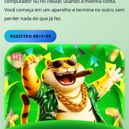
computador ou no celular, usando a mesma conta.
Você começa em um aparelho e termina no outro sem
perder nada do que já fez.
REGISTRO R$+1~99