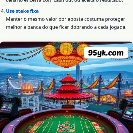
cenário encerra com cash out ou aceita o resultado.
Use stake fixa
Manter o mesmo valor por aposta costuma proteger
melhor a banca do que ficar dobrando a cada jogada.