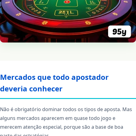
Mercados que todo apostador
deveria conhecer
Não é obrigatório dominar todos os tipos de aposta. Mas
alguns mercados aparecem em quase todo jogo e
merecem atenção especial, porque são a base de boa
parte das estratégias.